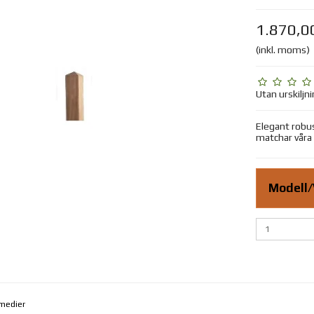
1.870,0
(inkl. moms)
Utan urskiljn
Elegant robus
matchar våra
Modell/
 medier