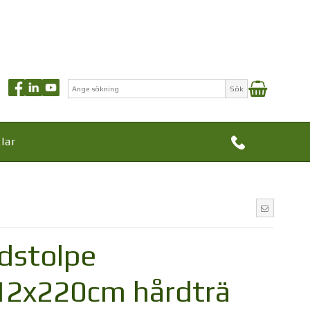
Sök
lar
dstolpe
12x220cm hårdträ