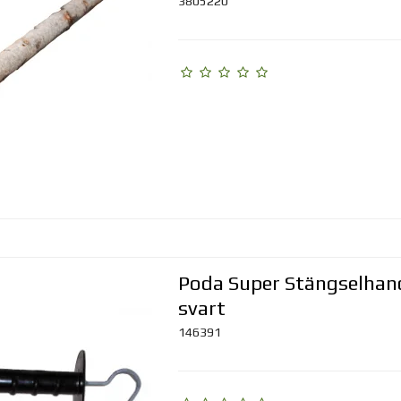
3805220
Poda Super Stängselhan
svart
146391