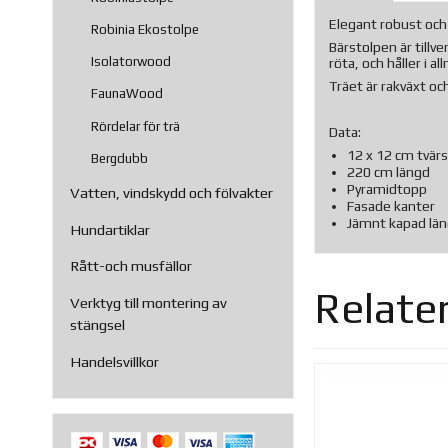
Elegant robust och 
Robinia Ekostolpe
Bärstolpen är till
Isolatorwood
röta, och håller i a
Träet är rakväxt o
FaunaWood
Rördelar för trä
Data:
12 x 12 cm tvärs
Bergdubb
220 cm längd
Pyramidtopp
Vatten, vindskydd och fölvakter
Fasade kanter
Jämnt kapad län
Hundartiklar
Rått-och musfällor
Relate
Verktyg till montering av
stängsel
Handelsvillkor