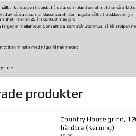
hållbar bärstolpe i tropiskt hårdträ, som bland annat matchar våra 120 
verkad av hårdträ, som är klassificerat i den högsta hållbarhetsklassen,
llmänhet i mer än 25 år i kontakt med jord.
ch färgen är mellanbrun. Som allt trä som står utomhus, så får stolpen m
nitt (kan minska med några få millimeter)
gst ner
rade produkter
Country House grind, 1
hårdträ (Keruing)
50120