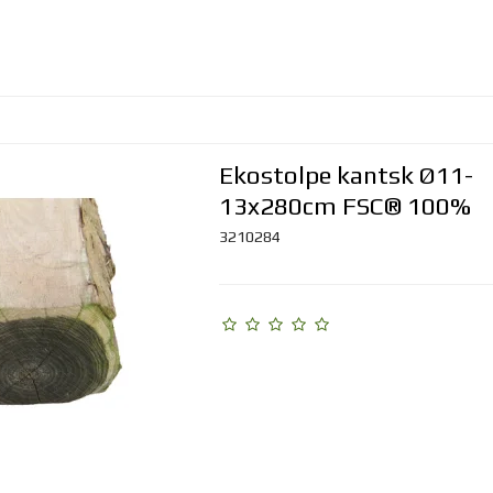
Ekostolpe kantsk Ø11-
13x280cm FSC® 100%
3210284