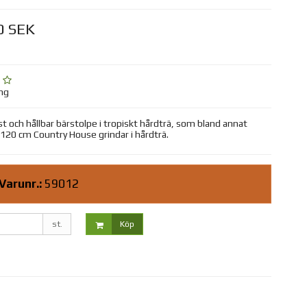
0 SEK
ing
t och hållbar bärstolpe i tropiskt hårdträ, som bland annat
 120 cm Country House grindar i hårdträ.
Varunr.:
59012
st.
Köp