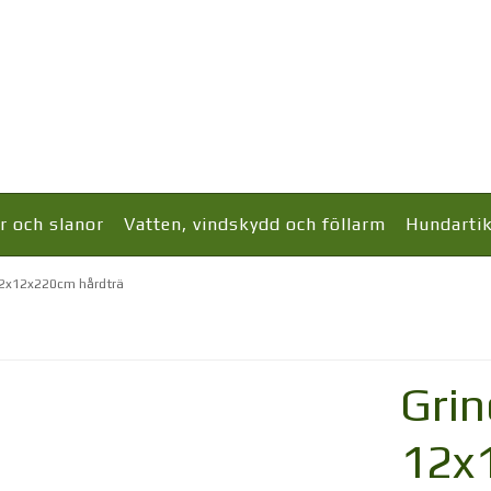
r och slanor
Vatten, vindskydd och föllarm
Hundartik
12x12x220cm hårdträ
Grin
12x