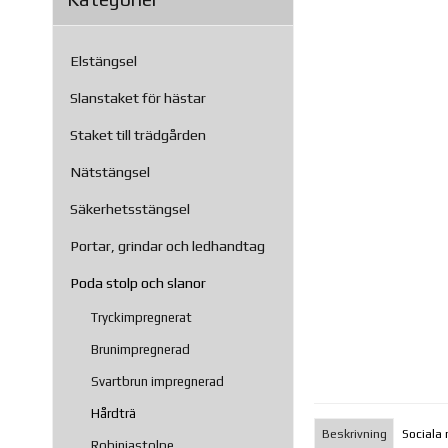
Elstängsel
Slanstaket för hästar
Staket till trädgården
Nätstängsel
Säkerhetsstängsel
Portar, grindar och ledhandtag
Poda stolp och slanor
Tryckimpregnerat
Brunimpregnerad
Svartbrun impregnerad
Hårdträ
Beskrivning
Sociala
Robiniastolpe